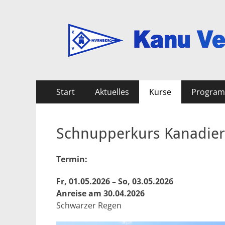
Kanu Verein Nuer
Primäres
Zum
Start
Aktuelles
Kurse
Progra
Inhalt
Menü
springen
Schnupperkurs Kanadier
Termin:
Fr, 01.05.2026 – So, 03.05.2026
Anreise am 30.04.2026
Schwarzer Regen