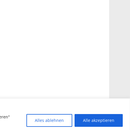
eren"
Alles ablehnen
Alle akzeptieren
sive von
Catch Themes