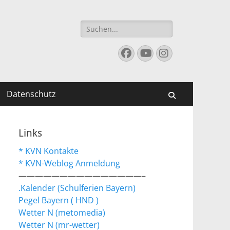
Suchen
nach:
Facebook
YouTube
Instagram
Datenschutz
Suchen
Links
* KVN Kontakte
* KVN-Weblog Anmeldung
———————————————–
.Kalender (Schulferien Bayern)
Pegel Bayern ( HND )
Wetter N (metomedia)
Wetter N (mr-wetter)