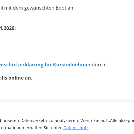
Mail mit dem gewünschten Boot an
4.2026:
nschutzerklärung für Kursteilnehmer
durch!
lls online an.
 unseren Datenverkehr zu analysieren. Wenn Sie auf „Alle akzepti
formationen erhalten Sie unter
Datenschutz
Verein Nuernberg
. Alle Rechte vorbehalten.
Datenschutz
| Catch Respon