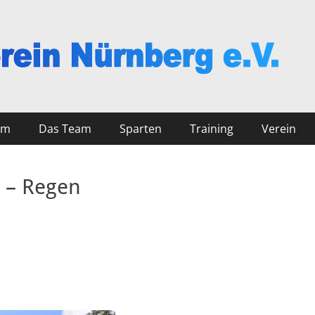
nberg
mm
Das Team
Sparten
Training
Verein
 – Regen