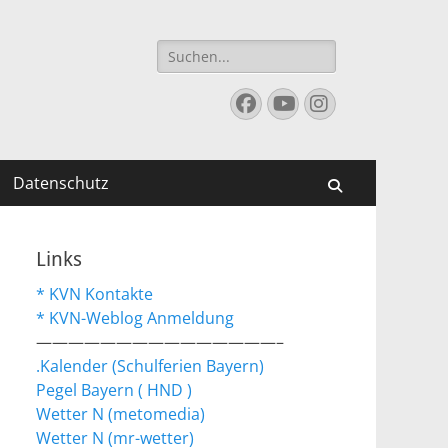
Suchen
nach:
Facebook
YouTube
Instagram
Datenschutz
Suchen
Links
* KVN Kontakte
* KVN-Weblog Anmeldung
———————————————–
.Kalender (Schulferien Bayern)
Pegel Bayern ( HND )
Wetter N (metomedia)
Wetter N (mr-wetter)