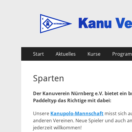
Kanu Verein Nuer
Primäres
Zum
Start
Aktuelles
Kurse
Progra
Inhalt
Menü
springen
Sparten
Der Kanuverein Nürnberg e.V. bietet ein b
Paddeltyp das Richtige mit dabei:
Unsere
Kanupolo-Mannschaft
misst sich a
anderen Vereinen. Neue Spieler und auch am
jederzeit willkommen!