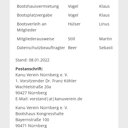
Bootshausvermietung
Vogel
Klaus
bo
Bootsplatzvergabe
Vogel
Klaus
bo
Bootsverleih an
Hülser
Linus
bo
Mitglieder
Mitgliederausweise
Still
Martin
au
Datenschutzbeauftragter
Beer
Sebastian
da
Stand: 08.01.2022
Postanschrift:
Kanu Verein Nürnberg e. V.
1. Vorsitzender Dr. Franz Köhler
Wachtelstraße 20a
90427 Nürnberg
E-Mail: vorstand|at|kanuverein.de
Kanu Verein Nürnberg e. V.
Bootshaus Kongresshalle
Bayernstraße 100
90471 Nürnberg