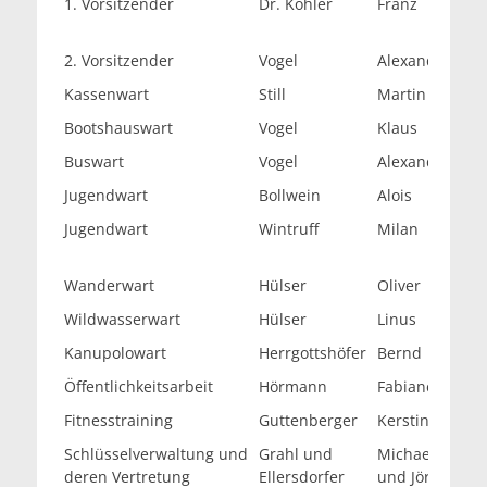
1. Vorsitzender
Dr. Köhler
Franz
vo
2. Vorsitzender
Vogel
Alexander
vo
Kassenwart
Still
Martin
ka
Bootshauswart
Vogel
Klaus
bo
Buswart
Vogel
Alexander
bu
Jugendwart
Bollwein
Alois
ju
Jugendwart
Wintruff
Milan
ju
Wanderwart
Hülser
Oliver
wa
Wildwasserwart
Hülser
Linus
wi
Kanupolowart
Herrgottshöfer
Bernd
ka
Öffentlichkeitsarbeit
Hörmann
Fabiane
oe
Fitnesstraining
Guttenberger
Kerstin
ke
Schlüsselverwaltung und
Grahl und
Michael
sc
deren Vertretung
Ellersdorfer
und Jörg