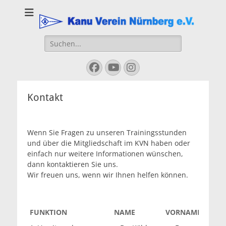
Kanu Verein
Nuernberg
Suchen
nach:
Facebook
YouTube
Instagram
Kontakt
Wenn Sie Fragen zu unseren Trainingsstunden
und über die Mitgliedschaft im KVN haben oder
einfach nur weitere Informationen wünschen,
dann kontaktieren Sie uns.
Wir freuen uns, wenn wir Ihnen helfen können.
FUNKTION
NAME
VORNAME
E-MA
FUNKTION
NAME
VORNAME
E-