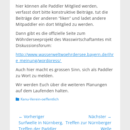
hier können alle Paddler Mitglied werden,
verfasst dort bitte konstruktive Beiträge, tut die
Beiträge der anderen “liken” und ladet andere
Mitpaddler ein dort Mitglied zu werden.
Dann gibt es die offizielle Seite zum
Wöhrderseeprojekt des Wasswirtschaftamtes mit
Diskussionsforum:
http://www.wasserweltwoehrdersee.bayern.de/ihr
e_meinung/wordpress/
Auch hier macht es grossen Sinn, sich als Paddler
zu Wort zu melden.
Wir werden Euch über die weiteren Planungen
auf dem Laufenden halten.
Kategorien
Kanu-Verein-oeffentlich
Beitragsnavigation
← Vorheriger
Nächster →
Vorheriger
Nächster
Surfwelle in Nürnberg,
Treffen zur Nürnberger
Beitrag:
Beitrag:
Treffen der Paddler
Welle