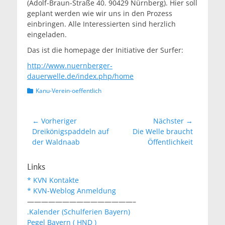
(
Adolf-Braun-Straße 40. 90429 Nürnberg). Hier soll
geplant werden wie wir uns in den Prozess
einbringen. Alle Interessierten sind herzlich
eingeladen.
Das ist die homepage der Initiative der Surfer:
http://www.nuernberger-
dauerwelle.de/index.php/home
Kategorien
Kanu-Verein-oeffentlich
Beitragsnavigation
← Vorheriger
Nächster →
Vorheriger
Nächster
Dreikönigspaddeln auf
Die Welle braucht
Beitrag:
Beitrag:
der Waldnaab
Öffentlichkeit
Links
* KVN Kontakte
* KVN-Weblog Anmeldung
———————————————–
.Kalender (Schulferien Bayern)
Pegel Bayern ( HND )