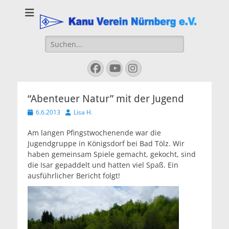
Kanu Verein
Nuernberg
Suchen
nach:
Facebook
YouTube
Instagram
“Abenteuer Natur” mit der Jugend
Veröffentlicht
Autor
6.6.2013
Lisa H.
am
Am langen Pfingstwochenende war die
Jugendgruppe in Königsdorf bei Bad Tölz. Wir
haben gemeinsam Spiele gemacht, gekocht, sind
die Isar gepaddelt und hatten viel Spaß. Ein
ausführlicher Bericht folgt!