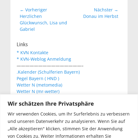
Beitragsnavigation
← Vorheriger
Nächster →
Vorheriger
Nächster
Herzlichen
Donau im Herbst
Beitrag:
Beitrag:
Glückwunsch, Lisa und
Gabriel
Links
* KVN Kontakte
* KVN-Weblog Anmeldung
———————————————–
.Kalender (Schulferien Bayern)
Pegel Bayern ( HND )
Wetter N (metomedia)
Wetter N (mr-wetter)
Wetter N (wetteronline)
Wir schätzen Ihre Privatsphäre
Wir verwenden Cookies, um Ihr Surferlebnis zu verbessern
KVN Newsletter
und unseren Datenverkehr zu analysieren. Wenn Sie auf
Your email:
„Alle akzeptieren" klicken, stimmen Sie der Anwendung
von Cookies zu. Weiter Informationen erhalten Sie