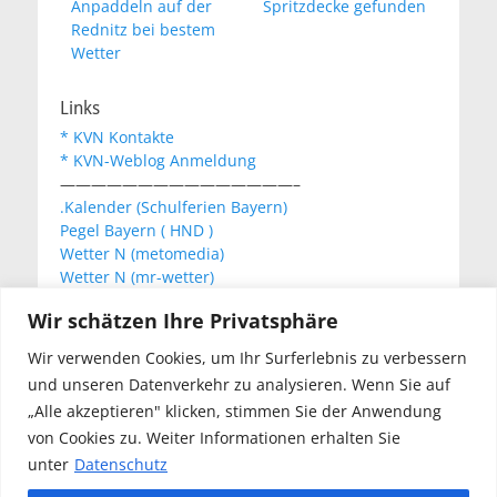
Vorheriger
Nächster
Anpaddeln auf der
Spritzdecke gefunden
Beitrag:
Beitrag:
Rednitz bei bestem
Wetter
Links
* KVN Kontakte
* KVN-Weblog Anmeldung
———————————————–
.Kalender (Schulferien Bayern)
Pegel Bayern ( HND )
Wetter N (metomedia)
Wetter N (mr-wetter)
Wetter N (wetteronline)
Wir schätzen Ihre Privatsphäre
Wir verwenden Cookies, um Ihr Surferlebnis zu verbessern
KVN Newsletter
und unseren Datenverkehr zu analysieren. Wenn Sie auf
Your email:
„Alle akzeptieren" klicken, stimmen Sie der Anwendung
von Cookies zu. Weiter Informationen erhalten Sie
unter
Datenschutz