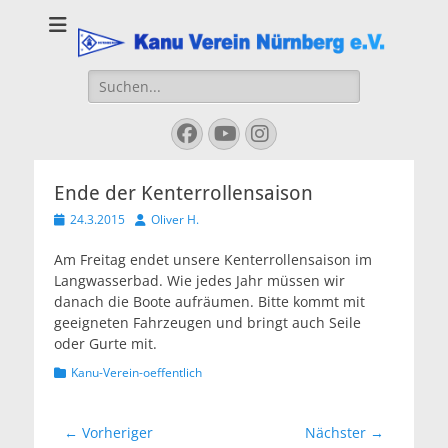
Kanu Verein
Nuernberg
Suchen
nach:
Facebook
YouTube
Instagram
Ende der Kenterrollensaison
Veröffentlicht
Autor
24.3.2015
Oliver H.
am
Am Freitag endet unsere Kenterrollensaison im
Langwasserbad. Wie jedes Jahr müssen wir
danach die Boote aufräumen. Bitte kommt mit
geeigneten Fahrzeugen und bringt auch Seile
oder Gurte mit.
Kategorien
Kanu-Verein-oeffentlich
Beitragsnavigation
← Vorheriger
Nächster →