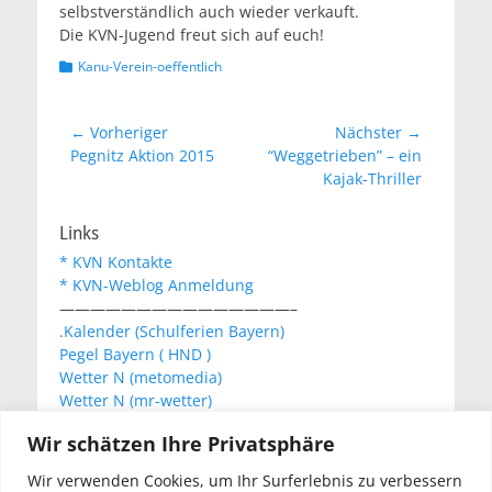
selbstverständlich auch wieder verkauft.
Die KVN-Jugend freut sich auf euch!
Kategorien
Kanu-Verein-oeffentlich
Beitragsnavigation
← Vorheriger
Nächster →
Vorheriger
Nächster
Pegnitz Aktion 2015
“Weggetrieben” – ein
Beitrag:
Beitrag:
Kajak-Thriller
Links
* KVN Kontakte
* KVN-Weblog Anmeldung
———————————————–
.Kalender (Schulferien Bayern)
Pegel Bayern ( HND )
Wetter N (metomedia)
Wetter N (mr-wetter)
Wetter N (wetteronline)
Wir schätzen Ihre Privatsphäre
Wir verwenden Cookies, um Ihr Surferlebnis zu verbessern