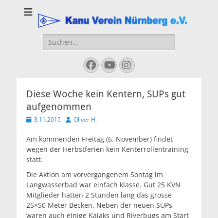
Kanu Verein
Nuernberg
Suchen
nach:
Facebook
YouTube
Instagram
Diese Woche kein Kentern, SUPs gut
aufgenommen
Veröffentlicht
Autor
3.11.2015
Oliver H.
am
Am kommenden Freitag (6. November) findet
wegen der Herbstferien kein Kenterrollentraining
statt.
Die Aktion am vorvergangenem Sontag im
Langwasserbad war einfach klasse. Gut 25 KVN
Mitglieder hatten 2 Stunden lang das grosse
25×50 Meter Becken. Neben der neuen SUPs
waren auch einige Kajaks und Riverbugs am Start