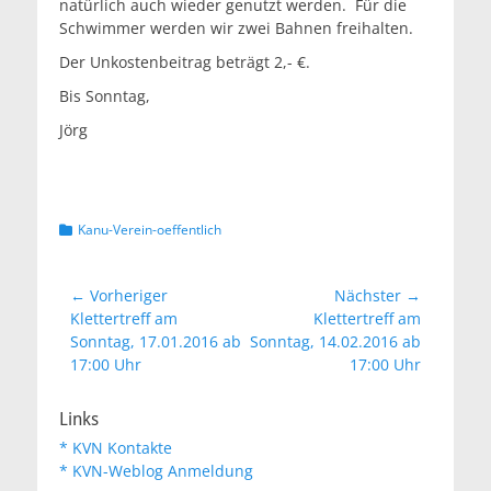
natürlich auch wieder genutzt werden. Für die
Schwimmer werden wir zwei Bahnen freihalten.
Der Unkostenbeitrag beträgt 2,- €.
Bis Sonntag,
Jörg
Kategorien
Kanu-Verein-oeffentlich
Beitragsnavigation
← Vorheriger
Nächster →
Vorheriger
Nächster
Klettertreff am
Klettertreff am
Beitrag:
Beitrag:
Sonntag, 17.01.2016 ab
Sonntag, 14.02.2016 ab
17:00 Uhr
17:00 Uhr
Links
* KVN Kontakte
* KVN-Weblog Anmeldung