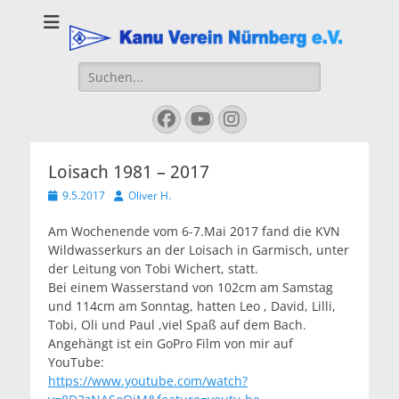
Kanu Verein
Nuernberg
Suchen
nach:
Facebook
YouTube
Instagram
Loisach 1981 – 2017
Veröffentlicht
Autor
9.5.2017
Oliver H.
am
Am Wochenende vom 6-7.Mai 2017 fand die KVN
Wildwasserkurs an der Loisach in Garmisch, unter
der Leitung von Tobi Wichert, statt.
Bei einem Wasserstand von 102cm am Samstag
und 114cm am Sonntag, hatten Leo , David, Lilli,
Tobi, Oli und Paul ,viel Spaß auf dem Bach.
Angehängt ist ein GoPro Film von mir auf
YouTube:
https://www.youtube.com/watch?