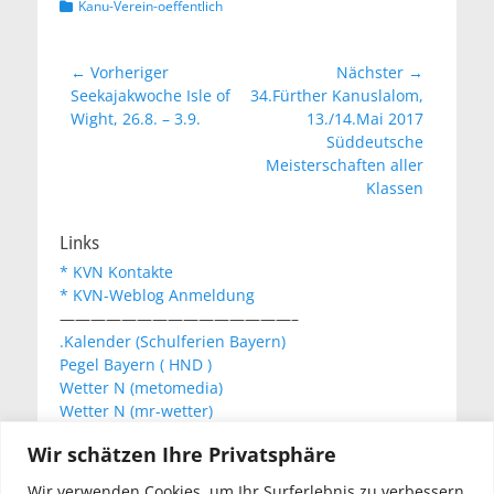
Kategorien
Kanu-Verein-oeffentlich
Beitragsnavigation
← Vorheriger
Nächster →
Vorheriger
Nächster
Seekajakwoche Isle of
34.Fürther Kanuslalom,
Beitrag:
Beitrag:
Wight, 26.8. – 3.9.
13./14.Mai 2017
Süddeutsche
Meisterschaften aller
Klassen
Links
* KVN Kontakte
* KVN-Weblog Anmeldung
———————————————–
.Kalender (Schulferien Bayern)
Pegel Bayern ( HND )
Wetter N (metomedia)
Wetter N (mr-wetter)
Wetter N (wetteronline)
Wir schätzen Ihre Privatsphäre
Wir verwenden Cookies, um Ihr Surferlebnis zu verbessern