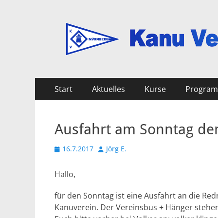
Kanu Verein Nuer
Primäres
Zum
Start
Aktuelles
Kurse
Progra
Inhalt
Menü
springen
Ausfahrt am Sonntag den 
Veröffentlicht
Autor
16.7.2017
Jörg E.
am
Hallo,
für den Sonntag ist eine Ausfahrt an die Red
Kanuverein. Der Vereinsbus + Hänger stehe