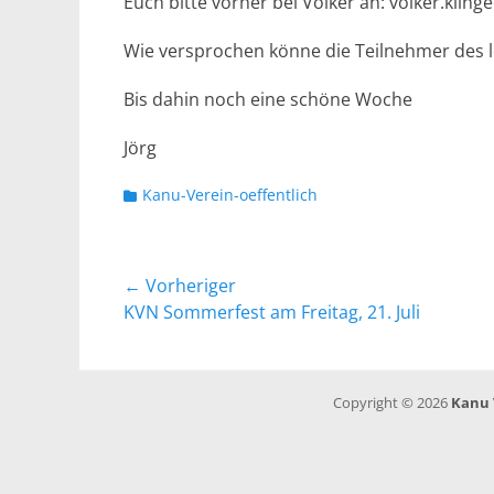
Euch bitte vorher bei Volker an: volker.klin
Wie versprochen könne die Teilnehmer des 
Bis dahin noch eine schöne Woche
Jörg
Kategorien
Kanu-Verein-oeffentlich
Beitragsnavigation
← Vorheriger
Vorheriger
KVN Sommerfest am Freitag, 21. Juli
Beitrag:
Copyright © 2026
Kanu 