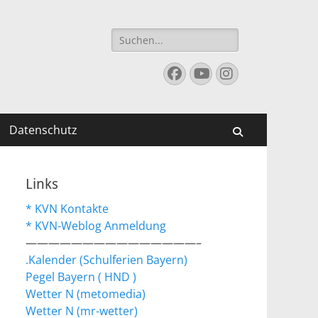
Suchen
nach:
Facebook
YouTube
Instagram
Datenschutz
Suchen
Links
* KVN Kontakte
* KVN-Weblog Anmeldung
———————————————–
.Kalender (Schulferien Bayern)
Pegel Bayern ( HND )
Wetter N (metomedia)
Wetter N (mr-wetter)