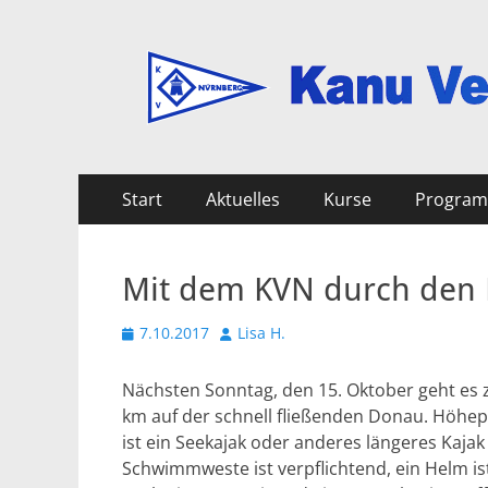
Kanu Verein Nuer
Primäres
Zum
Start
Aktuelles
Kurse
Progra
Inhalt
Menü
springen
Mit dem KVN durch den
Veröffentlicht
Autor
7.10.2017
Lisa H.
am
Nächsten Sonntag, den 15. Oktober geht es
km auf der schnell fließenden Donau. Höhep
ist ein Seekajak oder anderes längeres Kajak
Schwimmweste ist verpflichtend, ein Helm is