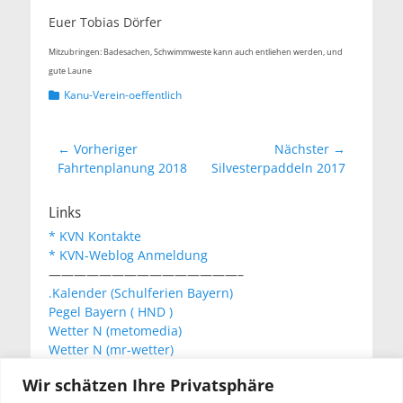
Euer Tobias Dörfer
Mitzubringen: Badesachen, Schwimmweste kann auch entliehen werden, und
gute Laune
Kategorien
Kanu-Verein-oeffentlich
Beitragsnavigation
← Vorheriger
Nächster →
Vorheriger
Nächster
Fahrtenplanung 2018
Silvesterpaddeln 2017
Beitrag:
Beitrag:
Links
* KVN Kontakte
* KVN-Weblog Anmeldung
———————————————–
.Kalender (Schulferien Bayern)
Pegel Bayern ( HND )
Wetter N (metomedia)
Wetter N (mr-wetter)
Wetter N (wetteronline)
Wir schätzen Ihre Privatsphäre