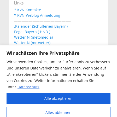
Links
* KVN Kontakte
* KVN-Weblog Anmeldung
———————————————–
.Kalender (Schulferien Bayern)
Pegel Bayern ( HND )
Wetter N (metomedia)
Wetter N (mr-wetter)
Wetter N (wetteronline)
Wir schätzen Ihre Privatsphäre
Wir verwenden Cookies, um Ihr Surferlebnis zu verbessern
KVN Newsletter
und unseren Datenverkehr zu analysieren. Wenn Sie auf
Your email:
„Alle akzeptieren" klicken, stimmen Sie der Anwendung
von Cookies zu. Weiter Informationen erhalten Sie
unter
Datenschutz
Alle akzeptieren
Copyright © 2026
Kanu Verein Nuernberg
. Alle Rechte
Alles ablehnen
vorbehalten.
Datenschutz
| Catch Responsive von
Catch