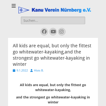
Kanu Verein
Nuernberg
Suchen
nach:
Facebook
YouTube
Instagram
All kids are equal, but only the fittest
go whitewater-kayaking,and the
strongest go whitewater-kayaking in
winter
Veröffentlicht
Autor
9.1.2022
Alois B.
am
All kids are equal, but only the fittest go
whitewater-kayaking,
and the strongest go whitewater-kayaking in
winter