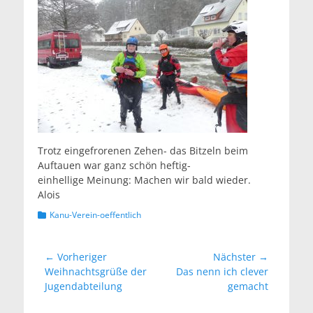
Trotz eingefrorenen Zehen- das Bitzeln beim
Auftauen war ganz schön heftig-
einhellige Meinung: Machen wir bald wieder.
Alois
Kategorien
Kanu-Verein-oeffentlich
Beitragsnavigation
← Vorheriger
Nächster →
Vorheriger
Nächster
Weihnachtsgrüße der
Das nenn ich clever
Beitrag:
Beitrag:
Jugendabteilung
gemacht