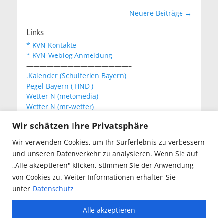
Beitragsnavigation
Neuere Beiträge
→
Links
* KVN Kontakte
* KVN-Weblog Anmeldung
———————————————–
.Kalender (Schulferien Bayern)
Pegel Bayern ( HND )
Wetter N (metomedia)
Wetter N (mr-wetter)
Wetter N (wetteronline)
Wir schätzen Ihre Privatsphäre
Wir verwenden Cookies, um Ihr Surferlebnis zu verbessern
KVN Newsletter
und unseren Datenverkehr zu analysieren. Wenn Sie auf
Your email:
„Alle akzeptieren" klicken, stimmen Sie der Anwendung
von Cookies zu. Weiter Informationen erhalten Sie
unter
Datenschutz
Alle akzeptieren