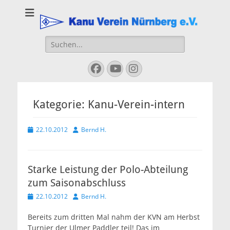
Kanu Verein
Nuernberg
Suchen
nach:
Facebook
YouTube
Instagram
Kategorie:
Kanu-Verein-intern
Veröffentlicht
Autor
22.10.2012
Bernd H.
am
Starke Leistung der Polo-Abteilung
zum Saisonabschluss
Veröffentlicht
Autor
22.10.2012
Bernd H.
am
Bereits zum dritten Mal nahm der KVN am Herbst
Turnier der Ulmer Paddler teil! Das im