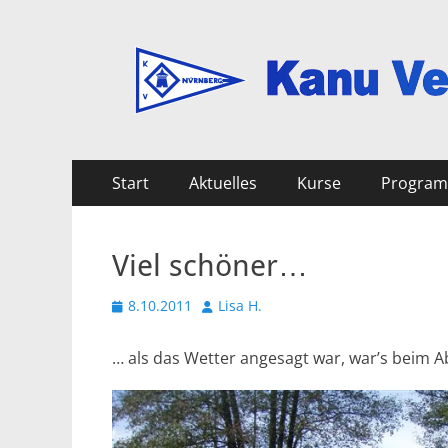
Kanu Verein Nuer
Primäres
Zum
Start
Aktuelles
Kurse
Progra
Inhalt
Menü
springen
Viel schöner…
Veröffentlicht
Autor
8.10.2011
Lisa H.
am
… als das Wetter angesagt war, war’s beim A