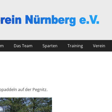
nberg
mm
Das Team
Sparten
Training
Verein
bpaddeln auf der Pegnitz.