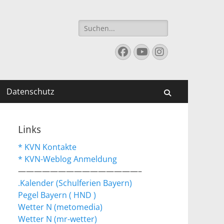
Suchen
nach:
Facebook
YouTube
Instagram
Datenschutz
Suchen
Links
* KVN Kontakte
* KVN-Weblog Anmeldung
———————————————–
.Kalender (Schulferien Bayern)
Pegel Bayern ( HND )
Wetter N (metomedia)
Wetter N (mr-wetter)