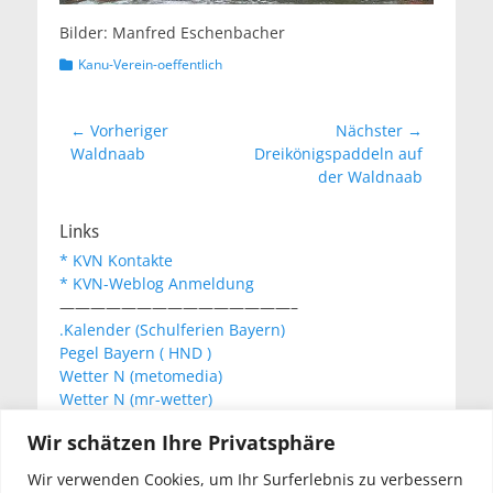
Bilder: Manfred Eschenbacher
Kategorien
Kanu-Verein-oeffentlich
Beitragsnavigation
← Vorheriger
Nächster →
Vorheriger
Nächster
Waldnaab
Dreikönigspaddeln auf
Beitrag:
Beitrag:
der Waldnaab
Links
* KVN Kontakte
* KVN-Weblog Anmeldung
———————————————–
.Kalender (Schulferien Bayern)
Pegel Bayern ( HND )
Wetter N (metomedia)
Wetter N (mr-wetter)
Wetter N (wetteronline)
Wir schätzen Ihre Privatsphäre
Wir verwenden Cookies, um Ihr Surferlebnis zu verbessern