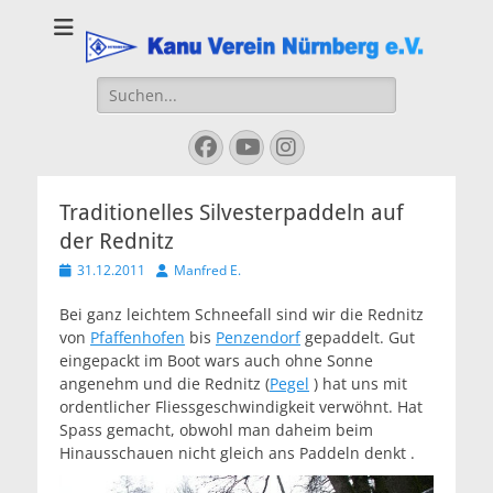
Kanu Verein
Nuernberg
Suchen
nach:
Facebook
YouTube
Instagram
Traditionelles Silvesterpaddeln auf
der Rednitz
Veröffentlicht
Autor
31.12.2011
Manfred E.
am
Bei ganz leichtem Schneefall sind wir die Rednitz
von
Pfaffenhofen
bis
Penzendorf
gepaddelt. Gut
eingepackt im Boot wars auch ohne Sonne
angenehm und die Rednitz (
Pegel
) hat uns mit
ordentlicher Fliessgeschwindigkeit verwöhnt. Hat
Spass gemacht, obwohl man daheim beim
Hinausschauen nicht gleich ans Paddeln denkt .