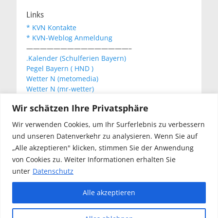
Links
* KVN Kontakte
* KVN-Weblog Anmeldung
———————————————–
.Kalender (Schulferien Bayern)
Pegel Bayern ( HND )
Wetter N (metomedia)
Wetter N (mr-wetter)
Wetter N (wetteronline)
Wir schätzen Ihre Privatsphäre
Wir verwenden Cookies, um Ihr Surferlebnis zu verbessern
KVN Newsletter
und unseren Datenverkehr zu analysieren. Wenn Sie auf
Your email:
„Alle akzeptieren" klicken, stimmen Sie der Anwendung
von Cookies zu. Weiter Informationen erhalten Sie
unter
Datenschutz
Alle akzeptieren
Copyright © 2026
Kanu Verein Nuernberg
. Alle Rechte