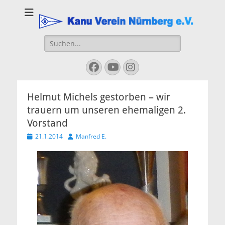
Kanu Verein
Nuernberg
Suchen
nach:
Facebook
YouTube
Instagram
Helmut Michels gestorben – wir
trauern um unseren ehemaligen 2.
Vorstand
Veröffentlicht
Autor
21.1.2014
Manfred E.
am