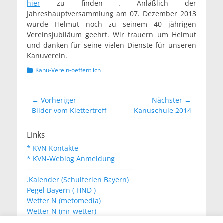
hier
zu finden . Anläßlich der
Jahreshauptversammlung am 07. Dezember 2013
wurde Helmut noch zu seinem 40 jährigen
Vereinsjubiläum geehrt. Wir trauern um Helmut
und danken für seine vielen Dienste für unseren
Kanuverein.
Kategorien
Kanu-Verein-oeffentlich
Beitragsnavigation
← Vorheriger
Nächster →
Vorheriger
Nächster
Bilder vom Klettertreff
Kanuschule 2014
Beitrag:
Beitrag:
Links
* KVN Kontakte
* KVN-Weblog Anmeldung
———————————————–
.Kalender (Schulferien Bayern)
Pegel Bayern ( HND )
Wetter N (metomedia)
Wetter N (mr-wetter)
Wetter N (wetteronline)