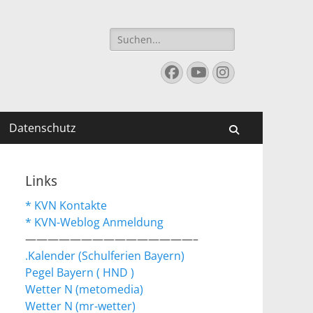
Suchen
nach:
Facebook
YouTube
Instagram
Datenschutz
Suchen
Links
* KVN Kontakte
* KVN-Weblog Anmeldung
———————————————–
.Kalender (Schulferien Bayern)
Pegel Bayern ( HND )
Wetter N (metomedia)
Wetter N (mr-wetter)