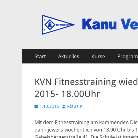
Kanu Verein Nuer
Primäres
Zum
Start
Aktuelles
Kurse
Progra
Inhalt
Menü
springen
KVN Fitnesstraining wied
2015- 18.00Uhr
Veröffentlicht
Autor
1.10.2015
Klaus K.
am
Mit dem Fitnesstraining am kommenden Diens
dann jeweils wöchentlich von 18.00 Uhr bis 
Gabelsbergerstraße 41. Die Schule ist inner