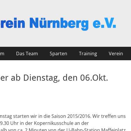
nberg
mm
Das Team
Sparten
Training
Verein
er ab Dienstag, den 06.Okt.
tag starten wir in die Saison 2015/2016. Wir treffen uns
19.30 Uhr in der Kopernikusschule an der
halb von ca. 2 Minuten von der U-Bahn-Station Maffeiplatz