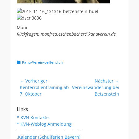
Mani
Rückfragen: manfred.eschenbacher@kanuverein.de
Kategorien
Kanu-Verein-oeffentlich
Beitragsnavigation
← Vorheriger
Nächster →
Vorheriger
Nächster
Kenterrollentraining ab
Vereinswanderung bei
Beitrag:
Beitrag:
7. Oktober
Betzenstein
Links
* KVN Kontakte
* KVN-Weblog Anmeldung
———————————————–
.Kalender (Schulferien Bayern)