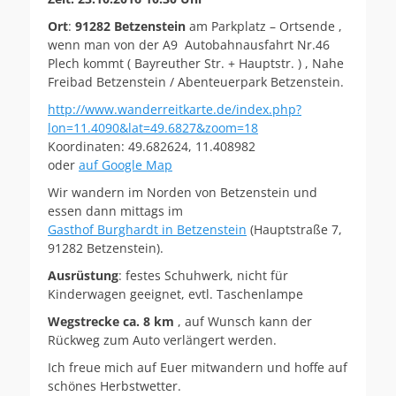
Ort
:
91282 Betzenstein
am Parkplatz – Ortsende ,
wenn man von der A9 Autobahnausfahrt Nr.46
Plech kommt ( Bayreuther Str. + Hauptstr. ) , Nahe
Freibad Betzenstein / Abenteuerpark Betzenstein.
http://www.wanderreitkarte.de/index.php?
lon=11.4090&lat=49.6827&zoom=18
Koordinaten: 49.682624, 11.408982
oder
auf Google Map
Wir wandern im Norden von Betzenstein und
essen dann mittags im
Gasthof Burghardt in Betzenstein
(
Hauptstraße 7,
91282 Betzenstein).
Ausrüstung
: festes Schuhwerk, nicht für
Kinderwagen geeignet, evtl. Taschenlampe
Wegstrecke ca. 8 km
, auf Wunsch kann der
Rückweg zum Auto verlängert werden.
Ich freue mich auf Euer mitwandern und hoffe auf
schönes Herbstwetter.