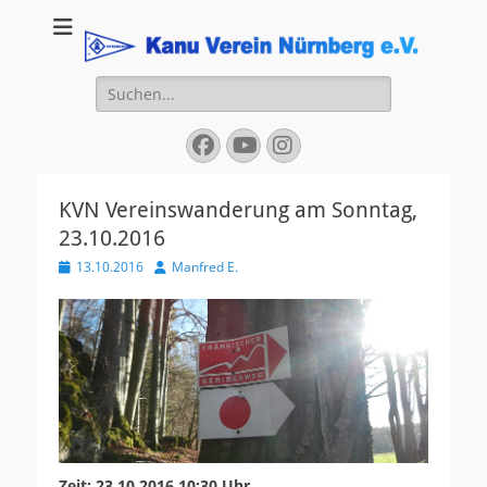
Kanu Verein
Nuernberg
Suchen
nach:
Facebook
YouTube
Instagram
KVN Vereinswanderung am Sonntag,
23.10.2016
Veröffentlicht
Autor
13.10.2016
Manfred E.
am
Zeit: 23.10.2016 10:30 Uhr