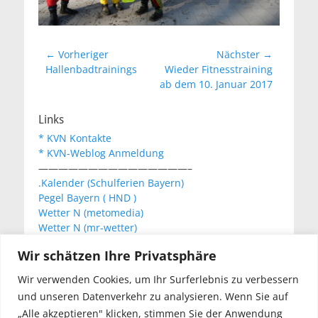
Beitragsnavigation
← Vorheriger
Nächster →
Vorheriger
Nächster
Hallenbadtrainings
Wieder Fitnesstraining
Beitrag:
Beitrag:
ab dem 10. Januar 2017
Links
* KVN Kontakte
* KVN-Weblog Anmeldung
———————————————–
.Kalender (Schulferien Bayern)
Pegel Bayern ( HND )
Wetter N (metomedia)
Wetter N (mr-wetter)
Wetter N (wetteronline)
Wir schätzen Ihre Privatsphäre
Wir verwenden Cookies, um Ihr Surferlebnis zu verbessern
KVN Newsletter
und unseren Datenverkehr zu analysieren. Wenn Sie auf
Your email:
„Alle akzeptieren" klicken, stimmen Sie der Anwendung