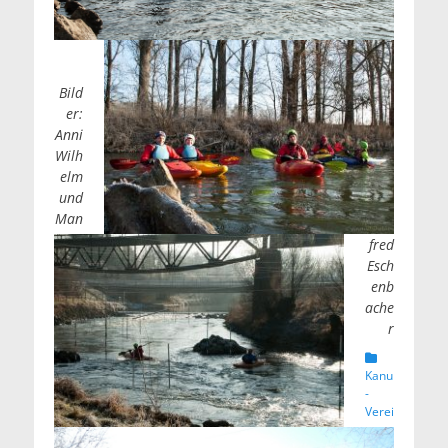
Bild
er:
Anni
Wilh
elm
und
Man
fred
Esch
enb
ache
r
Kategorien
Kanu
-
Verei