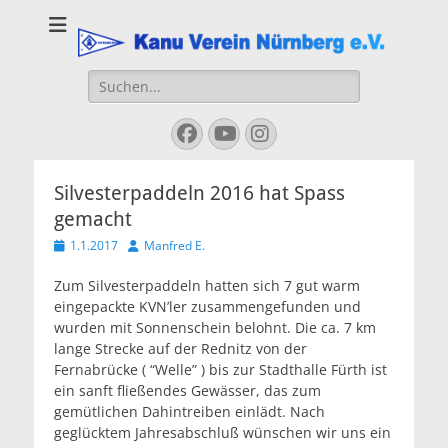
Kanu Verein
Nuernberg
Suchen
nach:
Facebook
YouTube
Instagram
Silvesterpaddeln 2016 hat Spass
gemacht
Veröffentlicht
Autor
1.1.2017
Manfred E.
am
Zum Silvesterpaddeln hatten sich 7 gut warm
eingepackte KVN’ler zusammengefunden und
wurden mit Sonnenschein belohnt. Die ca. 7 km
lange Strecke auf der Rednitz von der
Fernabrücke ( “Welle” ) bis zur Stadthalle Fürth ist
ein sanft fließendes Gewässer, das zum
gemütlichen Dahintreiben einlädt. Nach
geglücktem Jahresabschluß wünschen wir uns ein