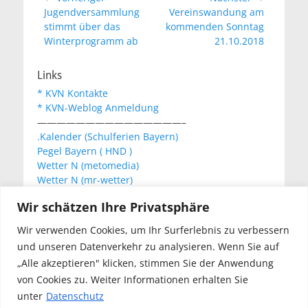
Vorheriger
Nächster
Jugendversammlung
Vereinswandung am
Beitrag:
Beitrag:
stimmt über das
kommenden Sonntag
Winterprogramm ab
21.10.2018
Links
* KVN Kontakte
* KVN-Weblog Anmeldung
———————————————–
.Kalender (Schulferien Bayern)
Pegel Bayern ( HND )
Wetter N (metomedia)
Wetter N (mr-wetter)
Wetter N (wetteronline)
Wir schätzen Ihre Privatsphäre
Wir verwenden Cookies, um Ihr Surferlebnis zu verbessern
KVN Newsletter
und unseren Datenverkehr zu analysieren. Wenn Sie auf
Your email:
„Alle akzeptieren" klicken, stimmen Sie der Anwendung
von Cookies zu. Weiter Informationen erhalten Sie
unter
Datenschutz