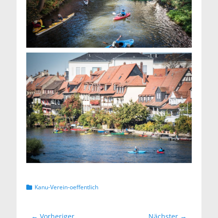
Kategorien
Kanu-Verein-oeffentlich
Beitragsnavigation
← Vorheriger
Nächster →