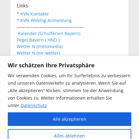
Links
* KVN Kontakte
* KVN-Weblog Anmeldung
———————————————–
.Kalender (Schulferien Bayern)
Pegel Bayern ( HND )
Wetter N (metomedia)
Wetter N (mr-wetter)
Wetter N (wetteronline)
Wir schätzen Ihre Privatsphäre
Wir verwenden Cookies, um Ihr Surferlebnis zu verbessern
KVN Newsletter
und unseren Datenverkehr zu analysieren. Wenn Sie auf
Your email:
„Alle akzeptieren" klicken, stimmen Sie der Anwendung
von Cookies zu. Weiter Informationen erhalten Sie
unter
Datenschutz
Alle akzeptieren
Copyright © 2026
Kanu Verein Nuernberg
. Alle Rechte
Alles ablehnen
vorbehalten.
Datenschutz
| Catch Responsive von
Catch