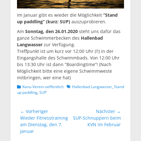
Im Januar gibt es wieder die Möglichkeit
“Stand
up paddling” (kurz: SUP)
auszuprobieren.
Am
Sonntag, den 26.01.
2020
steht uns dafür das
ganze Schwimmerbecken des
Hallenbad
Langwasser
zur Verfügung.
Treffpunkt ist um kurz vor 12:00 Uhr (!!) in der
Eingangshalle des Schwimmbads. Von 12:00 Uhr
bis 13:30 Uhr ist dann “Boardingtime”! (Nach
Möglichkeit bitte eine eigene Schwimmweste
mitbringen, wer eine hat)
Kategorien
Schlagworte
Kanu-Verein-oeffentlich
Hallenbad Langwasser
,
Stand
up paddling
,
SUP
Beitragsnavigation
← Vorheriger
Nächster →
Vorheriger
Nächster
Wieder Fitnesstraining
SUP-Schnuppern beim
Beitrag:
Beitrag:
am Dienstag, den 7.
KVN im Februar
Januar