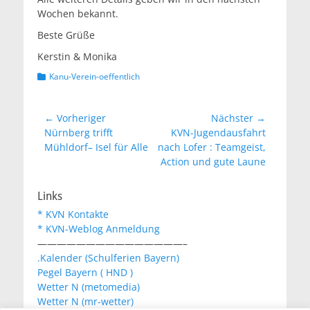
Wochen bekannt.
Beste Grüße
Kerstin & Monika
Kategorien
Kanu-Verein-oeffentlich
Beitragsnavigation
← Vorheriger
Nächster →
Vorheriger
Nächster
Nürnberg trifft
KVN-Jugendausfahrt
Beitrag:
Beitrag:
Mühldorf– Isel für Alle
nach Lofer : Teamgeist,
Action und gute Laune
Links
* KVN Kontakte
* KVN-Weblog Anmeldung
———————————————–
.Kalender (Schulferien Bayern)
Pegel Bayern ( HND )
Wetter N (metomedia)
Wetter N (mr-wetter)