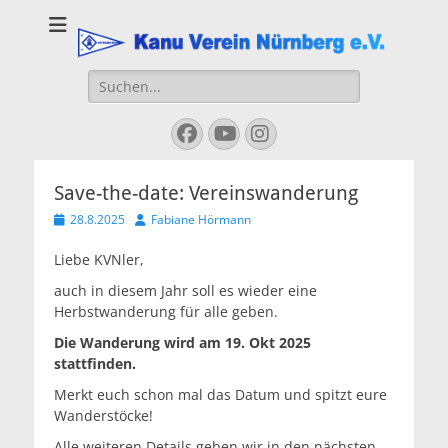
Kanu Verein
Nuernberg
Suchen
nach:
Facebook
YouTube
Instagram
Save-the-date: Vereinswanderung
Veröffentlicht
Autor
28.8.2025
Fabiane Hörmann
am
Liebe KVNler,
auch in diesem Jahr soll es wieder eine
Herbstwanderung für alle geben.
Die Wanderung wird am 19. Okt 2025
stattfinden.
Merkt euch schon mal das Datum und spitzt eure
Wanderstöcke!
Alle weiteren Details geben wir in den nächsten