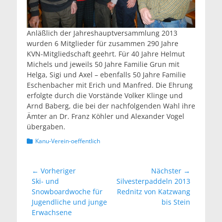
Anläßlich der Jahreshauptversammlung 2013
wurden 6 Mitglieder für zusammen 290 Jahre
KVN-Mitgliedschaft geehrt. Für 40 Jahre Helmut
Michels und jeweils 50 Jahre Familie Grun mit
Helga, Sigi und Axel – ebenfalls 50 Jahre Familie
Eschenbacher mit Erich und Manfred. Die Ehrung
erfolgte durch die Vorstände Volker Klinge und
Arnd Baberg, die bei der nachfolgenden Wahl ihre
Ämter an Dr. Franz Köhler und Alexander Vogel
übergaben.
Kategorien
Kanu-Verein-oeffentlich
Beitragsnavigation
← Vorheriger
Nächster →
Vorheriger
Nächster
Ski- und
Silvesterpaddeln 2013
Beitrag:
Beitrag:
Snowboardwoche für
Rednitz von Katzwang
Jugendliche und junge
bis Stein
Erwachsene