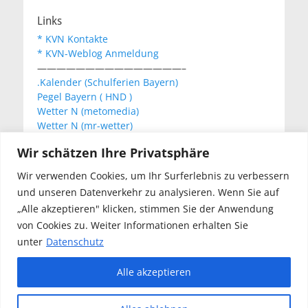
Links
* KVN Kontakte
* KVN-Weblog Anmeldung
———————————————–
.Kalender (Schulferien Bayern)
Pegel Bayern ( HND )
Wetter N (metomedia)
Wetter N (mr-wetter)
Wetter N (wetteronline)
Wir schätzen Ihre Privatsphäre
Wir verwenden Cookies, um Ihr Surferlebnis zu verbessern
KVN Newsletter
und unseren Datenverkehr zu analysieren. Wenn Sie auf
Your email:
„Alle akzeptieren" klicken, stimmen Sie der Anwendung
von Cookies zu. Weiter Informationen erhalten Sie
unter
Datenschutz
Alle akzeptieren
Copyright © 2026
Kanu Verein Nuernberg
. Alle Rechte