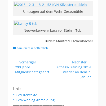
Umtragen auf dem Wehr Gerasmühle
Neuwerkerwehr kurz vor Stein – Tobi
Bilder: Manfred Eschenbacher
Kategorien
Kanu-Verein-oeffentlich
Beitragsnavigation
← Vorheriger
Nächster →
Vorheriger
Nächster
290 Jahre
Fitness-Training 2014
Beitrag:
Beitrag:
Mitgliedschaft geehrt
wieder ab dem 7.
Januar
Links
* KVN Kontakte
* KVN-Weblog Anmeldung
———————————————–