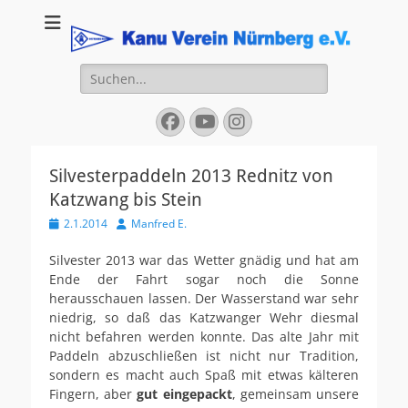
Kanu Verein
Nuernberg
Suchen
nach:
Facebook
YouTube
Instagram
Silvesterpaddeln 2013 Rednitz von
Katzwang bis Stein
Veröffentlicht
Autor
2.1.2014
Manfred E.
am
Silvester 2013 war das Wetter gnädig und hat am
Ende der Fahrt sogar noch die Sonne
herausschauen lassen. Der Wasserstand war sehr
niedrig, so daß das Katzwanger Wehr diesmal
nicht befahren werden konnte. Das alte Jahr mit
Paddeln abzuschließen ist nicht nur Tradition,
sondern es macht auch Spaß mit etwas kälteren
Fingern, aber
gut eingepackt
, gemeinsam unsere