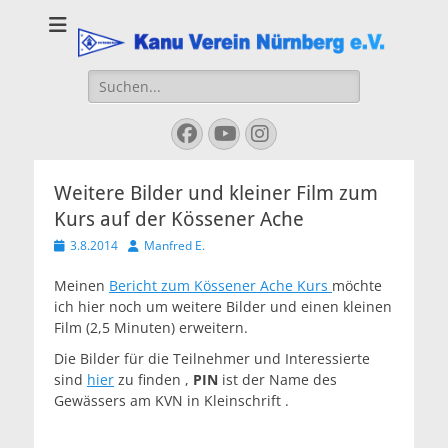
Kanu Verein
Nuernberg
Suchen
nach:
Facebook
YouTube
Instagram
Weitere Bilder und kleiner Film zum
Kurs auf der Kössener Ache
Veröffentlicht
Autor
3.8.2014
Manfred E.
am
Meinen
Bericht zum Kössener Ache Kurs
möchte
ich hier noch um weitere Bilder und einen kleinen
Film (2,5 Minuten) erweitern.
Die Bilder für die Teilnehmer und Interessierte
sind
hier
zu finden ,
PIN
ist der Name des
Gewässers am KVN in Kleinschrift .