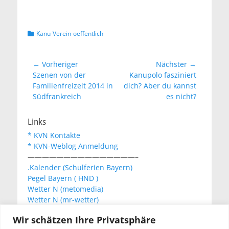
Kategorien
Kanu-Verein-oeffentlich
Beitragsnavigation
← Vorheriger
Nächster →
Vorheriger
Nächster
Szenen von der
Kanupolo fasziniert
Beitrag:
Beitrag:
Familienfreizeit 2014 in
dich? Aber du kannst
Südfrankreich
es nicht?
Links
* KVN Kontakte
* KVN-Weblog Anmeldung
———————————————–
.Kalender (Schulferien Bayern)
Pegel Bayern ( HND )
Wetter N (metomedia)
Wetter N (mr-wetter)
Wetter N (wetteronline)
Wir schätzen Ihre Privatsphäre