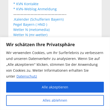
* KVN Kontakte
* KVN-Weblog Anmeldung
———————————————–
.Kalender (Schulferien Bayern)
Pegel Bayern ( HND )
Wetter N (metomedia)
Wetter N (mr-wetter)
Wetter N (wetteronline)
Wir schätzen Ihre Privatsphäre
Wir verwenden Cookies, um Ihr Surferlebnis zu verbessern
KVN Newsletter
und unseren Datenverkehr zu analysieren. Wenn Sie auf
Your email:
„Alle akzeptieren" klicken, stimmen Sie der Anwendung
von Cookies zu. Weiter Informationen erhalten Sie
unter
Datenschutz
Alle akzeptieren
Copyright © 2026
Kanu Verein Nuernberg
. Alle Rechte
Alles ablehnen
vorbehalten.
Datenschutz
| Catch Responsive von
Catch
Themes