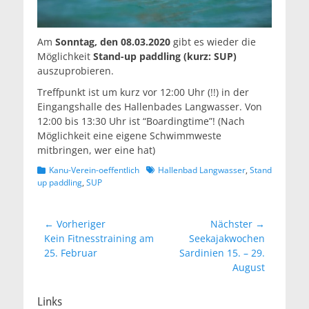
Am
Sonntag, den 08.03.2020
gibt es wieder die
Möglichkeit
Stand-up paddling (kurz: SUP)
auszuprobieren.
Treffpunkt ist um kurz vor 12:00 Uhr (!!) in der
Eingangshalle des Hallenbades Langwasser. Von
12:00 bis 13:30 Uhr ist “Boardingtime”! (Nach
Möglichkeit eine eigene Schwimmweste
mitbringen, wer eine hat)
Kategorien
Schlagworte
Kanu-Verein-oeffentlich
Hallenbad Langwasser
,
Stand
up paddling
,
SUP
Beitragsnavigation
← Vorheriger
Nächster →
Vorheriger
Nächster
Kein Fitnesstraining am
Seekajakwochen
Beitrag:
Beitrag:
25. Februar
Sardinien 15. – 29.
August
Links