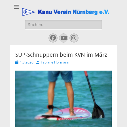
Kanu Verein
Nuernberg
Suchen
nach:
Facebook
YouTube
Instagram
SUP-Schnuppern beim KVN im März
Veröffentlicht
Autor
1.3.2020
Fabiane Hörmann
am